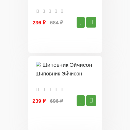
236 ₽
684 ₽
Шиповник Эйчисон
239 ₽
696 ₽