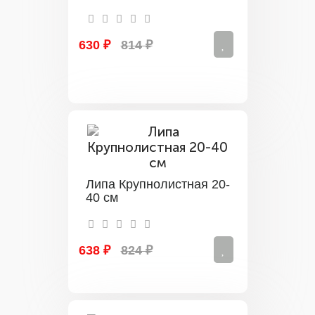
630 ₽
814 ₽
Липа Крупнолистная 20-
40 см
638 ₽
824 ₽