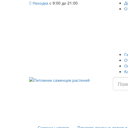
Находка
с 9:00 до 21:00
Д
О
Г
О
О
К
Саженцы цветов
Плодово-ягодные деревья