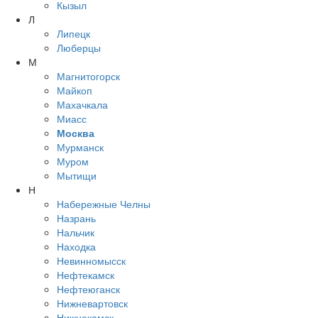
Кызыл
Л
Липецк
Люберцы
М
Магнитогорск
Майкоп
Махачкала
Миасс
Москва
Мурманск
Муром
Мытищи
Н
Набережные Челны
Назрань
Нальчик
Находка
Невинномысск
Нефтекамск
Нефтеюганск
Нижневартовск
Нижнекамск