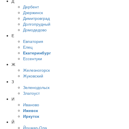
Д
Дербент
Дзержинск
Димитровград
Долгопрудный
Домодедово
Е
Евпатория
Елец
Екатеринбург
Ессентуки
Ж
Железногорск
Жуковский
З
Зеленодольск
Златоуст
И
Иваново
Ижевск
Иркутск
Й
Йошкар-Ола