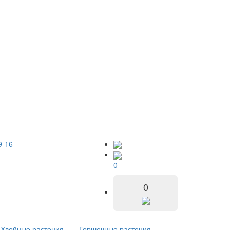
9-16
0
0
Хвойные растения
Горшечные растения