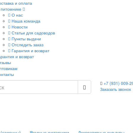
оставка и оплата
 питомнике
О нас
Наша команда
Новости
Статьи для садоводов
Пункты выдачи
Отследить заказ
Гарантия и возврат
арантия и возврат
тзывы
птовикам
онтакты
+7 (931) 009-2
Заказать звонок
 (саженцы)
Ягодные кустарники
Декоративные культуры