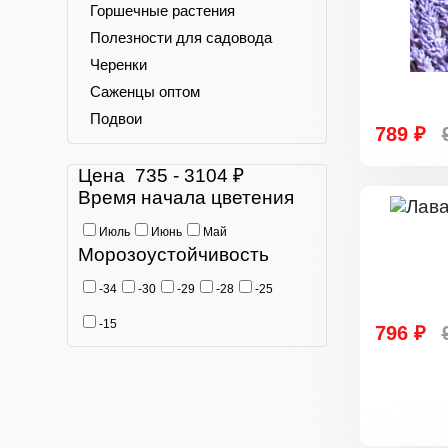
Горшечные растения
Полезности для садовода
Черенки
Саженцы оптом
Подвои
789 ₽
Цена
735
-
3104
₽
Время начала цветения
Июль
Июнь
Май
Морозоустойчивость
-34
-30
-29
-28
-25
-15
796 ₽