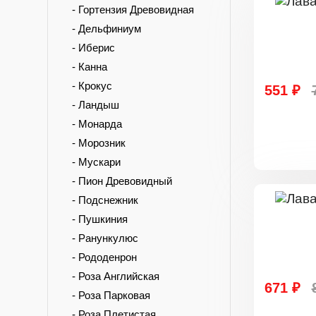
- Гортензия Древовидная
- Дельфиниум
- Иберис
- Канна
- Крокус
551 ₽
- Ландыш
- Монарда
- Морозник
- Мускари
- Пион Древовидный
- Подснежник
- Пушкиния
- Ранункулюс
- Рододенрон
- Роза Английская
671 ₽
- Роза Парковая
- Роза Плетистая