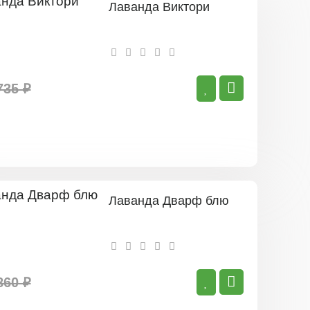
Лаванда Виктори
735 ₽
Лаванда Дварф блю
860 ₽