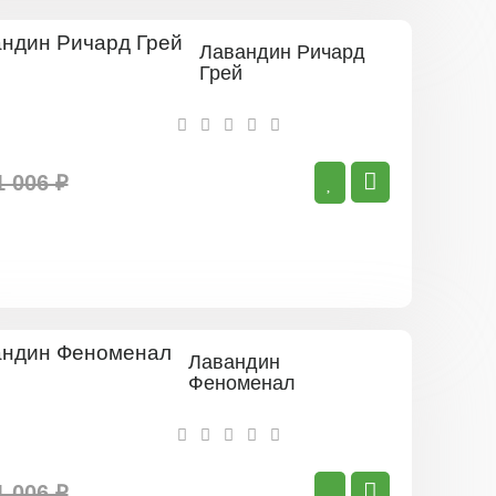
Лавандин Ричард
Грей
1 006 ₽
Лавандин
Феноменал
1 006 ₽