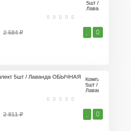
5шт /
Лаванда
Дварф
блю
2 584 ₽
Комплект
5шт /
Лаванда
ОБЫЧНАЯ
2 811 ₽