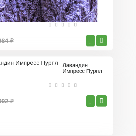
984 ₽
Лавандин
Импресс Пурпл
992 ₽