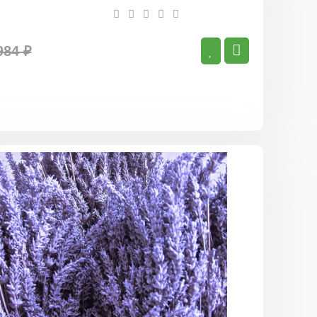
984 ₽
Лавандин
Сойерс