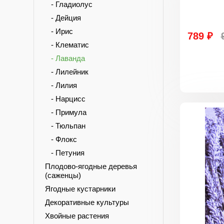
- Гладиолус
- Дейция
- Ирис
789 ₽
- Клематис
- Лаванда
- Лилейник
- Лилия
- Нарцисс
- Примула
- Тюльпан
- Флокс
- Петуния
Плодово-ягодные деревья
(саженцы)
Ягодные кустарники
Декоративные культуры
Хвойные растения