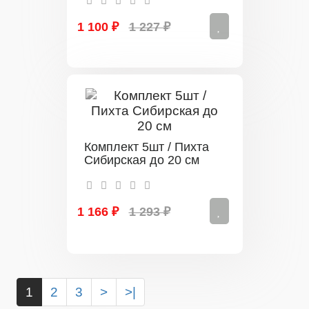
1 100 ₽
1 227 ₽
Комплект 5шт / Пихта
Сибирская до 20 см
1 166 ₽
1 293 ₽
1
2
3
>
>|