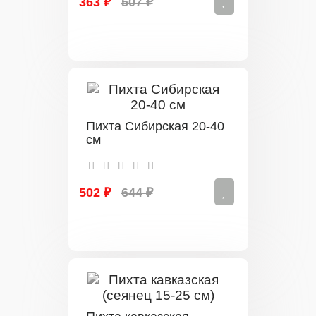
363 ₽
507 ₽
Пихта Сибирская 20-40
см
502 ₽
644 ₽