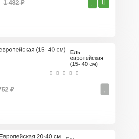
20
1 482 ₽
см
Ель
европейская
(15- 40 см)
752 ₽