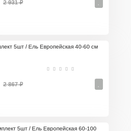
2 931 ₽
Комплект
5шт
/
Ель
Европейск
40-
60
2 867 ₽
см