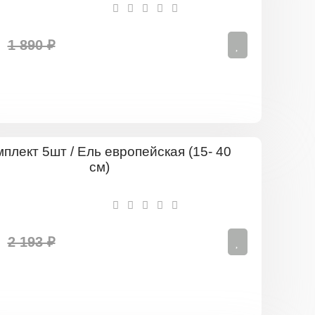
1 890 ₽
Комплект
5шт
/
Ель
европейск
(15-
40
2 193 ₽
см)