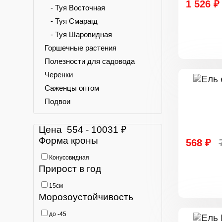
1 526 ₽
- Туя Восточная
- Туя Смарагд
- Туя Шаровидная
Горшечные растения
Полезности для садовода
Черенки
Саженцы оптом
Подвои
Цена
554
-
10031
₽
Форма кроны
568 ₽
Конусовидная
Прирост в год
15см
Морозоустойчивость
до -45